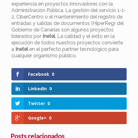
experiencia en proyectos innovadores con la
Administración Pública. La gestión del servicio 1-1-
2, CiberCentro o el mantenimiento del registro de
entradas y salidas de documentos (HiperReg) del
Gobierno de Canarias son algunos proyectos
liderados por
Inetel
. La calidad y el éxito en la
ejecución de todos nuestros proyectos convierte
a
Inetel
en el perfecto partner tecnológico para
cualquier organismo público.
Facebook
0
LinkedIn
0
Twitter
0
Google+
0
Posts relacionados