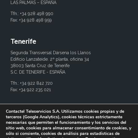
LAS PALMAS – ESPAÑA
Tfn.: +34 928 498 990
Fax: +34 928 498 959
Tenerife
Segunda Transversal Dársena los Llanos
Edificio Lanzateide. 2ª planta, oficina 34
38003 Santa Cruz de Tenerife
S.C. DE TENERIFE - ESPAÑA
Tfn.: +34 922 842 720
Fax: +34 922 235 021
info@contactel.es
Contactel Teleservicios S.A. Utilizamos cookies propias y de
terceros (Google Analytics), cookies técnicas estrictamente
necesarias que permiten el funcionamiento y los servicios del
sitio web, cookies para almacenar consentimiento de cookies, y
sólo si consiente, cookies de análisis para estadísticas de