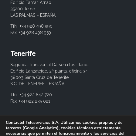
Edificio Tamar, Arnao
35200 Telde
LAS PALMAS – ESPAÑA
Tfn.: +34 928 498 990
Fax: +34 928 498 959
Tenerife
Segunda Transversal Dársena los Llanos
Edificio Lanzateide. 2ª planta, oficina 34
38003 Santa Cruz de Tenerife
S.C. DE TENERIFE - ESPAÑA
Tfn.: +34 922 842 720
Fax: +34 922 235 021
info@contactel.es
Contactel Teleservicios S.A. Utilizamos cookies propias y de
terceros (Google Analytics), cookies técnicas estrictamente
necesarias que permiten el funcionamiento y los servicios del