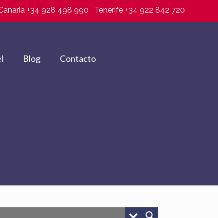
Canaria +34 928 498 990
Tenerife +34 922 842 720
l
Blog
Contacto