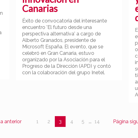
Canarias
en
Éxito de convocatoria del interesante
encuentro 'El futuro desde una
E
a
perspectiva alternativa' a cargo de
e
Alberto Granados, presidente de
p
Microsoft España. El evento, que se
o
celebró en Gran Canaria, estuvo
c
organizado por la Asociación para el
i
Progreso de la Dirección (APD) y contó
s
con la colaboración del grupo Inetel.
t
a
u
A
a anterior
1
2
3
4
5
...
14
Página sig