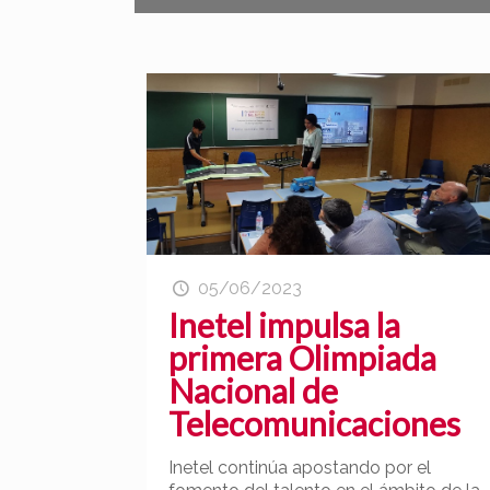
05/06/2023
Inetel impulsa la
primera Olimpiada
Nacional de
Telecomunicaciones
Inetel continúa apostando por el