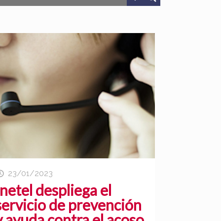
23/01/2023
Inetel despliega el
servicio de prevención
y ayuda contra el acoso