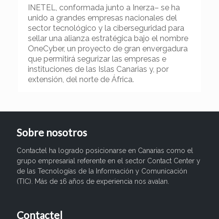
INETEL, conformada junto a Inerza– se ha
unido a grandes empresas nacionales del
sector tecnológico y la ciberseguridad para
sellar una alianza estratégica bajo el nombre
OneCyber, un proyecto de gran envergadura
que permitirá segurizar las empresas e
instituciones de las Islas Canarias y, por
extensión, del norte de África.
Sobre nosotros
Contactel ha logrado posicionarse en Canarias como el
grupo empresarial referente en el sector Contact Center y
de las Tecnologías de la Información y Comunicación
(TIC). Más de 16 años de experiencia nos avalan.
Contactel