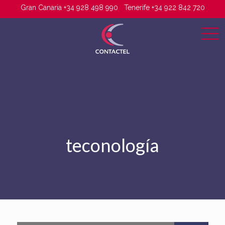
Gran Canaria +34 928 498 990
Tenerife +34 922 842 720
teconología