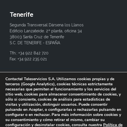
Tenerife
Segunda Transversal Dársena los Llanos
Edificio Lanzateide. 2ª planta, oficina 34
38003 Santa Cruz de Tenerife
S.C. DE TENERIFE - ESPAÑA
Tfn.: +34 922 842 720
Fax: +34 922 235 021
info@contactel.es
Contactel Teleservicios S.A. Utilizamos cookies propias y de
terceros (Google Analytics), cookies técnicas estrictamente
necesarias que permiten el funcionamiento y los servicios del
sitio web, cookies para almacenar consentimiento de cookies, y
sólo si consiente, cookies de análisis para estadísticas de
visitas y utilización, distinguir usuarios. Puede consentir
pulsando en Aceptar, o configurarlas o rechazarlas pulsando en
configurar o en rechazar. Para más información sobre cookies y
su consentimiento y cómo retirar el mismo, cambiar su
configuración y desinstalar cookies, consulta nuestra
Política de
© 2017 Contactel Teleservicios SA. Todos los derechos