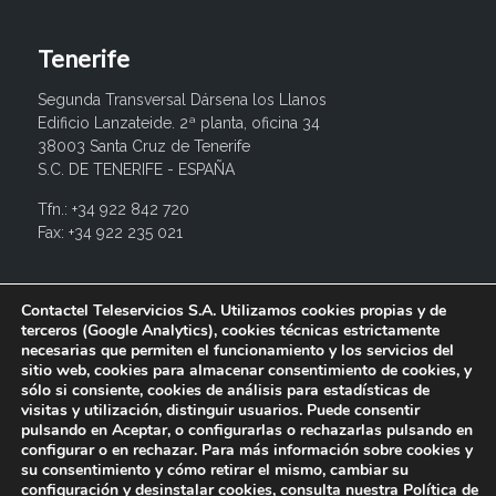
Tenerife
Segunda Transversal Dársena los Llanos
Edificio Lanzateide. 2ª planta, oficina 34
38003 Santa Cruz de Tenerife
S.C. DE TENERIFE - ESPAÑA
Tfn.: +34 922 842 720
Fax: +34 922 235 021
info@contactel.es
Contactel Teleservicios S.A. Utilizamos cookies propias y de
terceros (Google Analytics), cookies técnicas estrictamente
necesarias que permiten el funcionamiento y los servicios del
sitio web, cookies para almacenar consentimiento de cookies, y
sólo si consiente, cookies de análisis para estadísticas de
visitas y utilización, distinguir usuarios. Puede consentir
pulsando en Aceptar, o configurarlas o rechazarlas pulsando en
configurar o en rechazar. Para más información sobre cookies y
su consentimiento y cómo retirar el mismo, cambiar su
configuración y desinstalar cookies, consulta nuestra
Política de
© 2017 Contactel Teleservicios SA. Todos los derechos