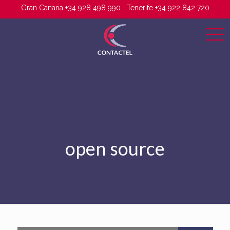
Gran Canaria +34 928 498 990
Tenerife +34 922 842 720
open source