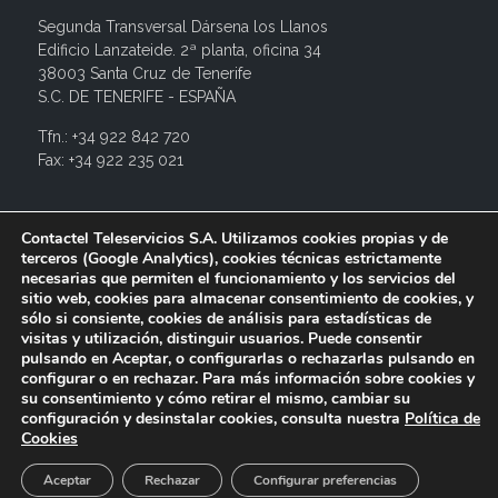
Segunda Transversal Dársena los Llanos
Edificio Lanzateide. 2ª planta, oficina 34
38003 Santa Cruz de Tenerife
S.C. DE TENERIFE - ESPAÑA
Tfn.: +34 922 842 720
Fax: +34 922 235 021
info@contactel.es
Contactel Teleservicios S.A. Utilizamos cookies propias y de
terceros (Google Analytics), cookies técnicas estrictamente
necesarias que permiten el funcionamiento y los servicios del
sitio web, cookies para almacenar consentimiento de cookies, y
sólo si consiente, cookies de análisis para estadísticas de
visitas y utilización, distinguir usuarios. Puede consentir
pulsando en Aceptar, o configurarlas o rechazarlas pulsando en
configurar o en rechazar. Para más información sobre cookies y
su consentimiento y cómo retirar el mismo, cambiar su
configuración y desinstalar cookies, consulta nuestra
Política de
© 2017 Contactel Teleservicios SA. Todos los derechos
Cookies
reservados.
Aviso legal
Política de privacidad
Política de
cookies
Canal interno de información
Aceptar
Rechazar
Configurar preferencias