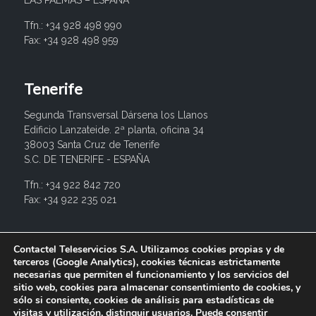
LAS PALMAS – ESPAÑA
Tfn.: +34 928 498 990
Fax: +34 928 498 959
Tenerife
Segunda Transversal Dársena los Llanos
Edificio Lanzateide. 2ª planta, oficina 34
38003 Santa Cruz de Tenerife
S.C. DE TENERIFE - ESPAÑA
Tfn.: +34 922 842 720
Fax: +34 922 235 021
info@contactel.es
Contactel Teleservicios S.A. Utilizamos cookies propias y de
terceros (Google Analytics), cookies técnicas estrictamente
necesarias que permiten el funcionamiento y los servicios del
sitio web, cookies para almacenar consentimiento de cookies, y
sólo si consiente, cookies de análisis para estadísticas de
visitas y utilización, distinguir usuarios. Puede consentir