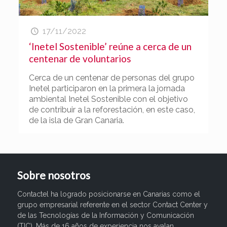
17/11/2022
‘Inetel Sostenible’ reúne a cerca de un
centenar de voluntarios
Cerca de un centenar de personas del grupo
Inetel participaron en la primera la jornada
ambiental Inetel Sostenible con el objetivo
de contribuir a la reforestación, en este caso,
de la isla de Gran Canaria.
Sobre nosotros
Contactel ha logrado posicionarse en Canarias como el
grupo empresarial referente en el sector Contact Center y
de las Tecnologías de la Información y Comunicación
(TIC). Más de 16 años de experiencia nos avalan.