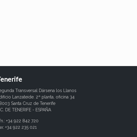
enerife
egunda Transversal Dársena los Llanos
dificio Lanzateide. 2ª planta, oficina 34
8003 Santa Cruz de Tenerife
.C. DE TENERIFE - ESPAÑA
fn.: +34 922 842 720
ax: +34 922 235 021