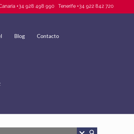
Canaria +34 928 498 990
Tenerife +34 922 842 720
l
Blog
Contacto
z