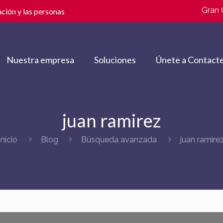
Gran 
ción y las personas
Nuestra empresa
Soluciones
Únete a Contacte
juan ramirez
Inicio
Blog
Búsqueda avanzada
juan ramire