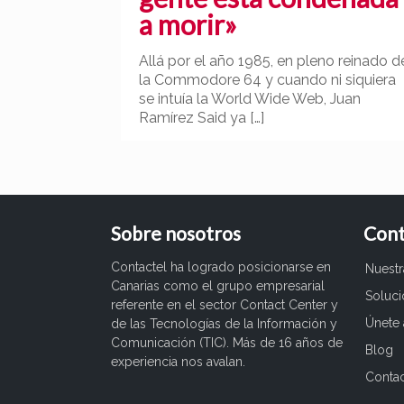
a morir»
Allá por el año 1985, en pleno reinado d
la Commodore 64 y cuando ni siquiera
se intuía la World Wide Web, Juan
Ramírez Said ya
[…]
Sobre nosotros
Cont
Contactel ha logrado posicionarse en
Nuest
Canarias como el grupo empresarial
Soluc
referente en el sector Contact Center y
Únete 
de las Tecnologías de la Información y
Comunicación (TIC). Más de 16 años de
Blog
experiencia nos avalan.
Conta