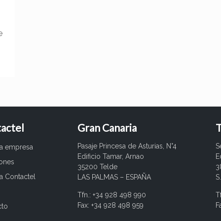
e
actel
Gran Canaria
T
Pasaje Princesa de Asturias, N°4
S
ra empresa
Edificio Tamar, Arnao
E
iones
35200 Telde
3
a Contactel
LAS PALMAS – ESPAÑA
S
Tfn.: +34 928 498 990
T
Fax: +34 928 498 959
F
cto