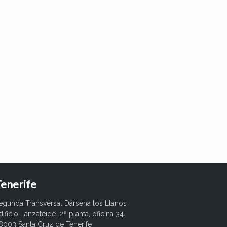
enerife
egunda Transversal Dársena los Llanos
dificio Lanzateide. 2ª planta, oficina 34
8003 Santa Cruz de Tenerife