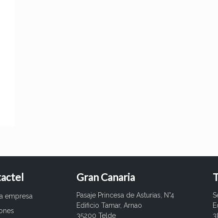
actel
Gran Canaria
T
Pasaje Princesa de Asturias, N°4
S
ra empresa
Edificio Tamar, Arnao
E
iones
35200 Telde
3