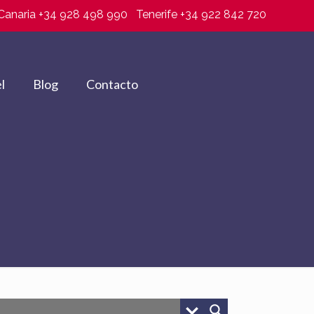
Canaria +34 928 498 990
Tenerife +34 922 842 720
l
Blog
Contacto