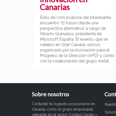
Canarias
Éxito de convocatoria del interesante
encuentro 'El futuro desde una
perspectiva alternativa' a cargo de
Alberto Granados, presidente de
Microsoft España. El evento, que se
celebró en Gran Canaria, estuvo
organizado por la Asociación para el
Progreso de la Dirección (APD) y contó
con la colaboración del grupo Inetel.
Sobre nosotros
Cont
Contactel ha logrado posicionarse en
Nuest
Canarias como el grupo empresarial
Soluc
referente en el sector Contact Center y