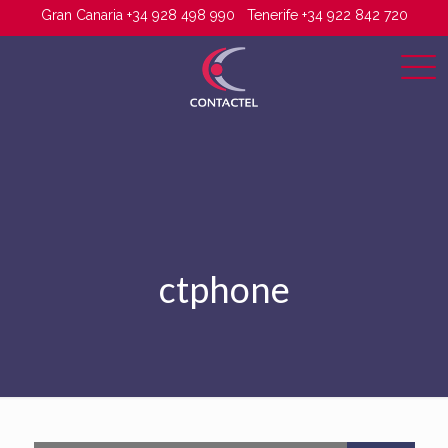
Gran Canaria +34 928 498 990
Tenerife +34 922 842 720
ctphone