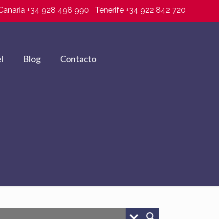
Canaria +34 928 498 990
Tenerife +34 922 842 720
l
Blog
Contacto