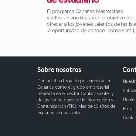
El programa Canarias Masterclass
vuelve, un año más, con el objetivo de
ofrecer a los jóvenes talentos de las Isl
la oportunidad de conocer cómo será
[…
Sobre nosotros
Cont
Contactel ha logrado posicionarse en
Nuest
Canarias como el grupo empresarial
Soluc
referente en el sector Contact Center y
Únete 
de las Tecnologías de la Información y
Comunicación (TIC). Más de 16 años de
Blog
experiencia nos avalan.
Conta