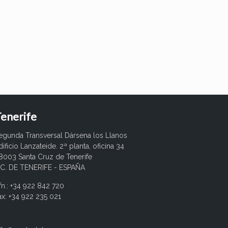
enerife
egunda Transversal Dársena los Llanos
dificio Lanzateide. 2ª planta, oficina 34
8003 Santa Cruz de Tenerife
.C. DE TENERIFE - ESPAÑA
fn.: +34 922 842 720
ax: +34 922 235 021