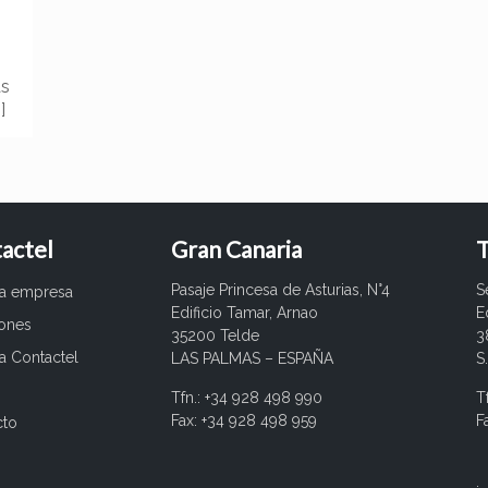
as
]
actel
Gran Canaria
T
Pasaje Princesa de Asturias, N°4
S
ra empresa
Edificio Tamar, Arnao
E
iones
35200 Telde
3
a Contactel
LAS PALMAS – ESPAÑA
S
Tfn.: +34 928 498 990
T
Fax: +34 928 498 959
F
cto