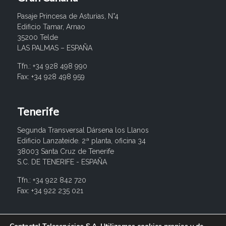
Pasaje Princesa de Asturias, N°4
Edificio Tamar, Arnao
35200 Telde
LAS PALMAS – ESPAÑA
Tfn.: +34 928 498 990
Fax: +34 928 498 959
Tenerife
Segunda Transversal Dársena los Llanos
Edificio Lanzateide. 2ª planta, oficina 34
38003 Santa Cruz de Tenerife
S.C. DE TENERIFE - ESPAÑA
Tfn.: +34 922 842 720
Fax: +34 922 235 021
info@contactel.es