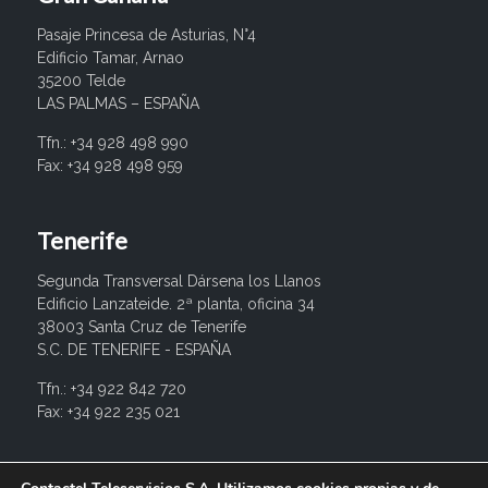
Pasaje Princesa de Asturias, N°4
Edificio Tamar, Arnao
35200 Telde
LAS PALMAS – ESPAÑA
Tfn.: +34 928 498 990
Fax: +34 928 498 959
Tenerife
Segunda Transversal Dársena los Llanos
Edificio Lanzateide. 2ª planta, oficina 34
38003 Santa Cruz de Tenerife
S.C. DE TENERIFE - ESPAÑA
Tfn.: +34 922 842 720
Fax: +34 922 235 021
info@contactel.es