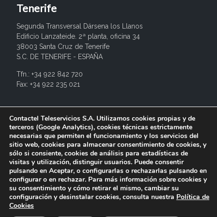
Tenerife
Segunda Transversal Dársena los Llanos
Edificio Lanzateide. 2ª planta, oficina 34
38003 Santa Cruz de Tenerife
S.C. DE TENERIFE - ESPAÑA
Tfn.: +34 922 842 720
Fax: +34 922 235 021
info@contactel.es
Contactel Teleservicios S.A. Utilizamos cookies propias y de
terceros (Google Analytics), cookies técnicas estrictamente
necesarias que permiten el funcionamiento y los servicios del
sitio web, cookies para almacenar consentimiento de cookies, y
sólo si consiente, cookies de análisis para estadísticas de
visitas y utilización, distinguir usuarios. Puede consentir
pulsando en Aceptar, o configurarlas o rechazarlas pulsando en
configurar o en rechazar. Para más información sobre cookies y
su consentimiento y cómo retirar el mismo, cambiar su
configuración y desinstalar cookies, consulta nuestra
Política de
© 2017 Contactel Teleservicios SA. Todos los derechos
Cookies
reservados.
Aviso legal
Política de privacidad
Política de