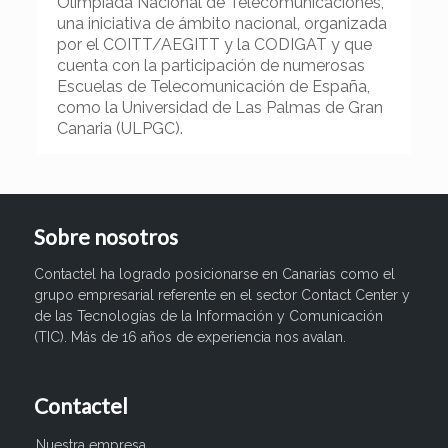
Olimpiada Nacional de Telecomunicaciones,
una iniciativa de ámbito nacional, organizada
por el COITT/AEGITT y la CODIGAT y que
cuenta con la participación de numerosas
Escuelas de Telecomunicación de España,
como la Universidad de Las Palmas de Gran
Canaria (ULPGC).
Sobre nosotros
Contactel ha logrado posicionarse en Canarias como el
grupo empresarial referente en el sector Contact Center y
de las Tecnologías de la Información y Comunicación
(TIC). Más de 16 años de experiencia nos avalan.
Contactel
Nuestra empresa