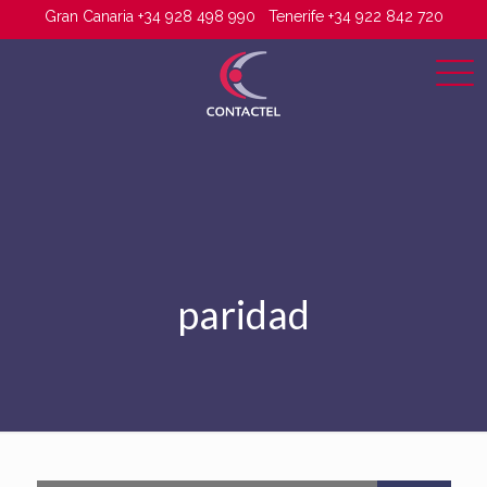
Gran Canaria +34 928 498 990
Tenerife +34 922 842 720
paridad