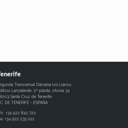
enerife
egunda Transversal Dársena los Llanos
dificio Lanzateide. 2ª planta, oficina 34
8003 Santa Cruz de Tenerife
.C. DE TENERIFE - ESPAÑA
fn.: +34 922 842 720
ax: +34 922 235 021