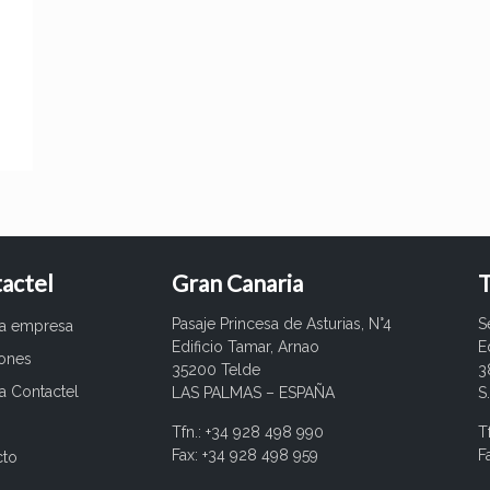
a
actel
Gran Canaria
T
Pasaje Princesa de Asturias, N°4
S
ra empresa
Edificio Tamar, Arnao
E
iones
35200 Telde
3
a Contactel
LAS PALMAS – ESPAÑA
S
Tfn.: +34 928 498 990
T
Fax: +34 928 498 959
F
cto