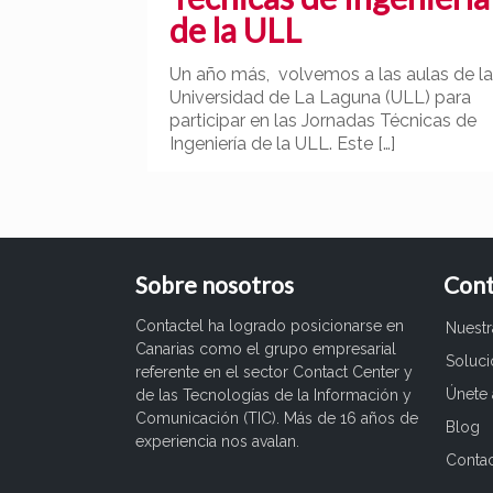
de la ULL
Un año más, volvemos a las aulas de l
Universidad de La Laguna (ULL) para
participar en las Jornadas Técnicas de
Ingeniería de la ULL. Este
[…]
Sobre nosotros
Cont
Contactel ha logrado posicionarse en
Nuest
Canarias como el grupo empresarial
Soluc
referente en el sector Contact Center y
Únete 
de las Tecnologías de la Información y
Comunicación (TIC). Más de 16 años de
Blog
experiencia nos avalan.
Conta