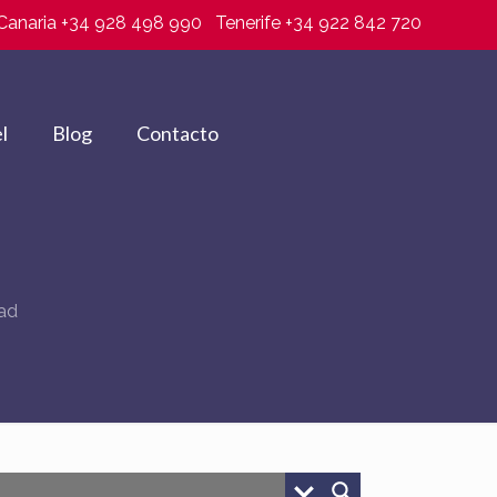
Canaria +34 928 498 990
Tenerife +34 922 842 720
l
Blog
Contacto
ad