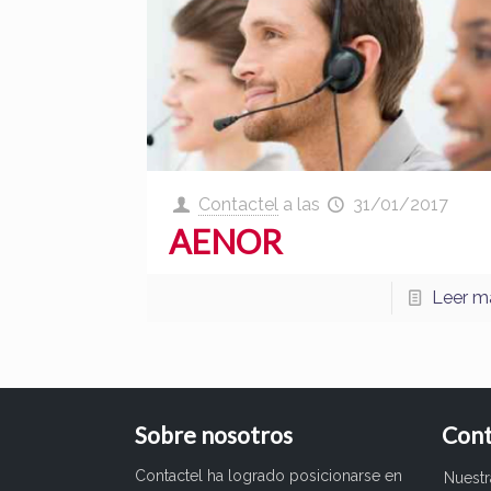
Contactel
a las
31/01/2017
AENOR
Leer m
Sobre nosotros
Cont
Contactel ha logrado posicionarse en
Nuest