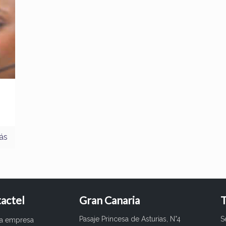
ás
actel
Gran Canaria
T
Pasaje Princesa de Asturias, N°4
S
ra empresa