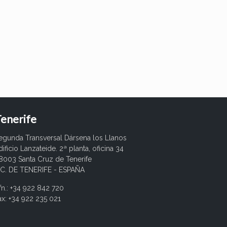
enerife
egunda Transversal Dársena los Llanos
dificio Lanzateide. 2ª planta, oficina 34
8003 Santa Cruz de Tenerife
.C. DE TENERIFE - ESPAÑA
fn.: +34 922 842 720
ax: +34 922 235 021