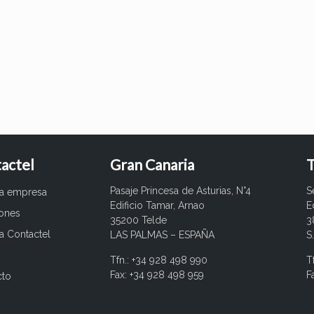
actel
Gran Canaria
T
Pasaje Princesa de Asturias, N°4
S
ra empresa
Edificio Tamar, Arnao
E
iones
35200 Telde
3
a Contactel
LAS PALMAS – ESPAÑA
S
Tfn.: +34 928 498 990
T
Fax: +34 928 498 959
F
cto