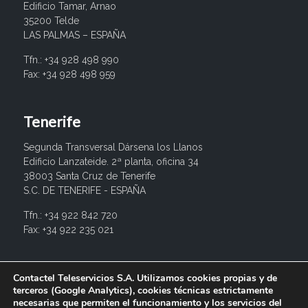
Edificio Tamar, Arnao
35200 Telde
LAS PALMAS – ESPAÑA
Tfn.: +34 928 498 990
Fax: +34 928 498 959
Tenerife
Segunda Transversal Dársena los Llanos
Edificio Lanzateide. 2ª planta, oficina 34
38003 Santa Cruz de Tenerife
S.C. DE TENERIFE - ESPAÑA
Tfn.: +34 922 842 720
Fax: +34 922 235 021
info@contactel.es
Contactel Teleservicios S.A. Utilizamos cookies propias y de
terceros (Google Analytics), cookies técnicas estrictamente
necesarias que permiten el funcionamiento y los servicios del