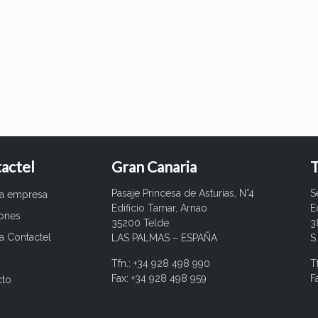
actel
Gran Canaria
T
Pasaje Princesa de Asturias, N°4
S
ra empresa
Edificio Tamar, Arnao
E
iones
35200 Telde
3
a Contactel
LAS PALMAS – ESPAÑA
S
Tfn.: +34 928 498 990
T
Fax: +34 928 498 959
F
cto