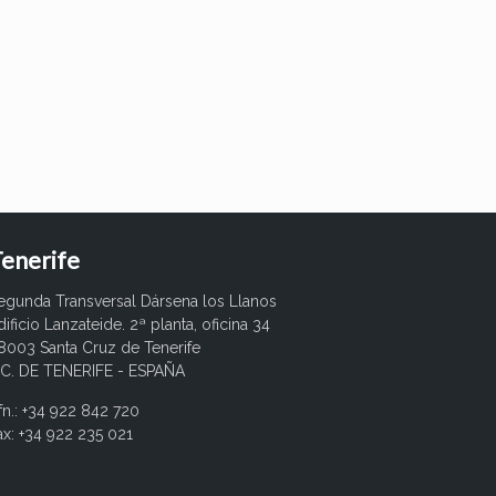
enerife
egunda Transversal Dársena los Llanos
dificio Lanzateide. 2ª planta, oficina 34
8003 Santa Cruz de Tenerife
.C. DE TENERIFE - ESPAÑA
fn.: +34 922 842 720
ax: +34 922 235 021