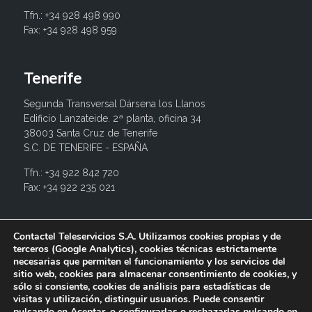
Tfn.: +34 928 498 990
Fax: +34 928 498 959
Tenerife
Segunda Transversal Dársena los Llanos
Edificio Lanzateide. 2ª planta, oficina 34
38003 Santa Cruz de Tenerife
S.C. DE TENERIFE - ESPAÑA
Tfn.: +34 922 842 720
Fax: +34 922 235 021
info@contactel.es
Contactel Teleservicios S.A. Utilizamos cookies propias y de
terceros (Google Analytics), cookies técnicas estrictamente
necesarias que permiten el funcionamiento y los servicios del
sitio web, cookies para almacenar consentimiento de cookies, y
sólo si consiente, cookies de análisis para estadísticas de
visitas y utilización, distinguir usuarios. Puede consentir
pulsando en Aceptar, o configurarlas o rechazarlas pulsando en