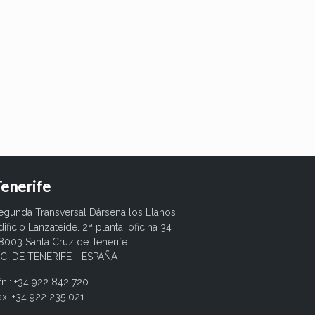
enerife
egunda Transversal Dársena los Llanos
dificio Lanzateide. 2ª planta, oficina 34
8003 Santa Cruz de Tenerife
.C. DE TENERIFE - ESPAÑA
fn.: +34 922 842 720
ax: +34 922 235 021