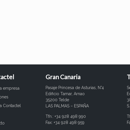
actel
Gran Canaria
T
Pasaje Princesa de Asturias, N°4
S
ra empresa
Edificio Tamar, Arnao
E
iones
35200 Telde
3
a Contactel
LAS PALMAS – ESPAÑA
S
Tfn.: +34 928 498 990
T
Fax: +34 928 498 959
F
cto