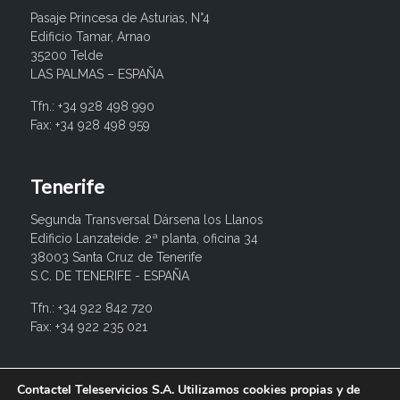
Pasaje Princesa de Asturias, N°4
Edificio Tamar, Arnao
35200 Telde
LAS PALMAS – ESPAÑA
Tfn.: +34 928 498 990
Fax: +34 928 498 959
Tenerife
Segunda Transversal Dársena los Llanos
Edificio Lanzateide. 2ª planta, oficina 34
38003 Santa Cruz de Tenerife
S.C. DE TENERIFE - ESPAÑA
Tfn.: +34 922 842 720
Fax: +34 922 235 021
info@contactel.es
Contactel Teleservicios S.A. Utilizamos cookies propias y de