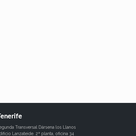
enerife
egunda Transversal Dársena los Llanos
dificio Lanzateide. 2ª planta, oficina 34