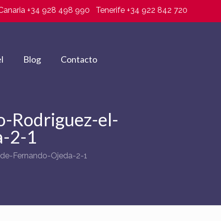
Canaria +34 928 498 990
Tenerife +34 922 842 720
l
Blog
Contacto
Rodriguez-el-
a-2-1
de-Fernando-Ojeda-2-1