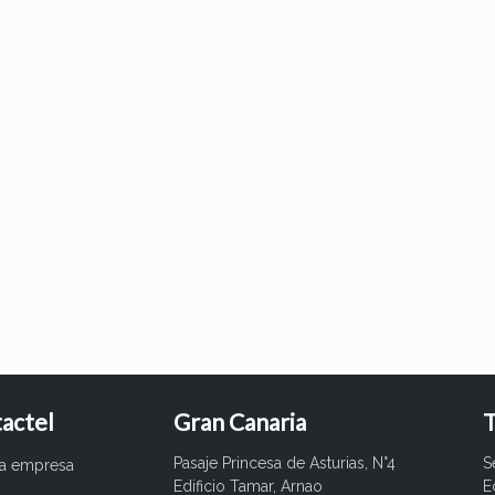
actel
Gran Canaria
T
Pasaje Princesa de Asturias, N°4
S
ra empresa
Edificio Tamar, Arnao
E