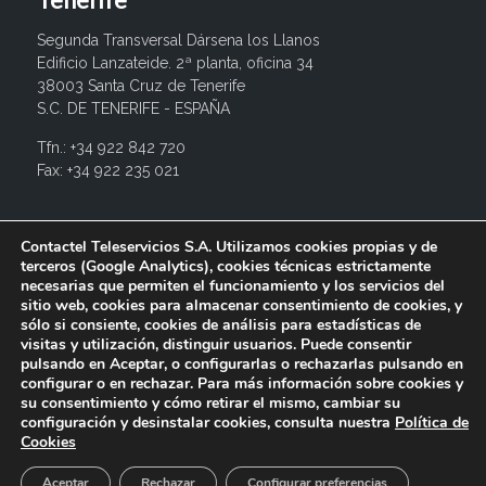
Segunda Transversal Dársena los Llanos
Edificio Lanzateide. 2ª planta, oficina 34
38003 Santa Cruz de Tenerife
S.C. DE TENERIFE - ESPAÑA
Tfn.: +34 922 842 720
Fax: +34 922 235 021
info@contactel.es
Contactel Teleservicios S.A. Utilizamos cookies propias y de
terceros (Google Analytics), cookies técnicas estrictamente
necesarias que permiten el funcionamiento y los servicios del
sitio web, cookies para almacenar consentimiento de cookies, y
sólo si consiente, cookies de análisis para estadísticas de
visitas y utilización, distinguir usuarios. Puede consentir
pulsando en Aceptar, o configurarlas o rechazarlas pulsando en
configurar o en rechazar. Para más información sobre cookies y
su consentimiento y cómo retirar el mismo, cambiar su
configuración y desinstalar cookies, consulta nuestra
Política de
© 2017 Contactel Teleservicios SA. Todos los derechos
Cookies
reservados.
Aviso legal
Política de privacidad
Política de
cookies
Canal interno de información
Aceptar
Rechazar
Configurar preferencias