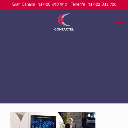
Gran Canaria +34 928 498 990
Tenerife +34 922 842 720