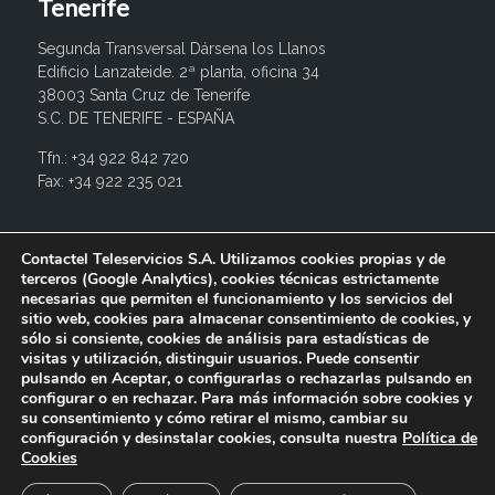
Tenerife
Segunda Transversal Dársena los Llanos
Edificio Lanzateide. 2ª planta, oficina 34
38003 Santa Cruz de Tenerife
S.C. DE TENERIFE - ESPAÑA
Tfn.: +34 922 842 720
Fax: +34 922 235 021
info@contactel.es
Contactel Teleservicios S.A. Utilizamos cookies propias y de
terceros (Google Analytics), cookies técnicas estrictamente
necesarias que permiten el funcionamiento y los servicios del
sitio web, cookies para almacenar consentimiento de cookies, y
sólo si consiente, cookies de análisis para estadísticas de
visitas y utilización, distinguir usuarios. Puede consentir
pulsando en Aceptar, o configurarlas o rechazarlas pulsando en
configurar o en rechazar. Para más información sobre cookies y
su consentimiento y cómo retirar el mismo, cambiar su
configuración y desinstalar cookies, consulta nuestra
Política de
© 2017 Contactel Teleservicios SA. Todos los derechos
Cookies
reservados.
Aviso legal
Política de privacidad
Política de
cookies
Canal interno de información