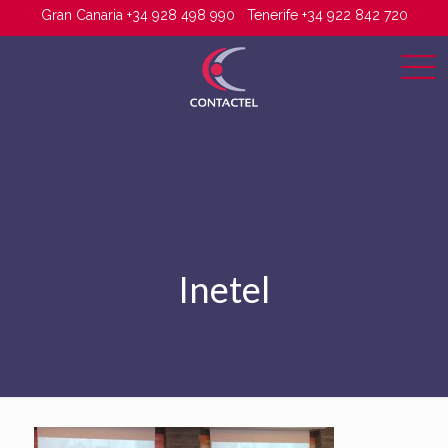
Gran Canaria +34 928 498 990
Tenerife +34 922 842 720
Inetel