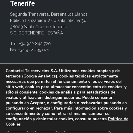
Tenerife
Segunda Transversal Dársena los Llanos
Edificio Lanzateide. 2ª planta, oficina 34
38003 Santa Cruz de Tenerife
S.C. DE TENERIFE - ESPAÑA
Tfn.: +34 922 842 720
Fax: +34 922 235 021
info@contactel.es
Contactel Teleservicios S.A. Utilizamos cookies propias y de
terceros (Google Analytics), cookies técnicas estrictamente
necesarias que permiten el funcionamiento y los servicios del
sitio web, cookies para almacenar consentimiento de cookies, y
sólo si consiente, cookies de análisis para estadísticas de
visitas y utilización, distinguir usuarios. Puede consentir
pulsando en Aceptar, o configurarlas o rechazarlas pulsando en
configurar o en rechazar. Para más información sobre cookies y
su consentimiento y cómo retirar el mismo, cambiar su
configuración y desinstalar cookies, consulta nuestra
Política de
© 2017 Contactel Teleservicios SA. Todos los derechos
Cookies
reservados.
Aviso legal
Política de privacidad
Política de