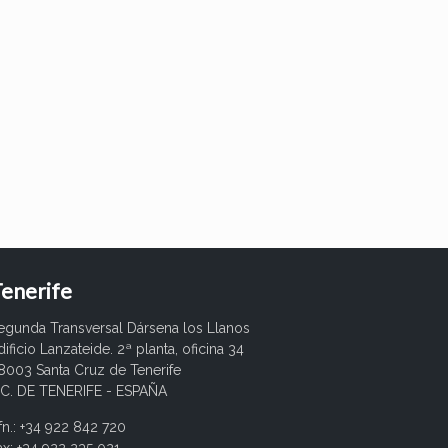
enerife
egunda Transversal Dársena los Llanos
dificio Lanzateide. 2ª planta, oficina 34
8003 Santa Cruz de Tenerife
.C. DE TENERIFE - ESPAÑA
fn.: +34 922 842 720