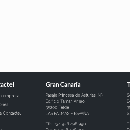
actel
Gran Canaria
T
Pasaje Princesa de Asturias, N°4
S
ra empresa
Edificio Tamar, Arnao
E
iones
35200 Telde
3
a Contactel
LAS PALMAS – ESPAÑA
S
Tfn.: +34 928 498 990
T