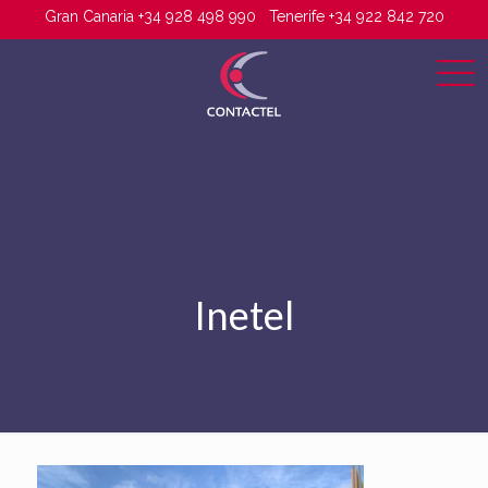
Gran Canaria +34 928 498 990
Tenerife +34 922 842 720
Inetel