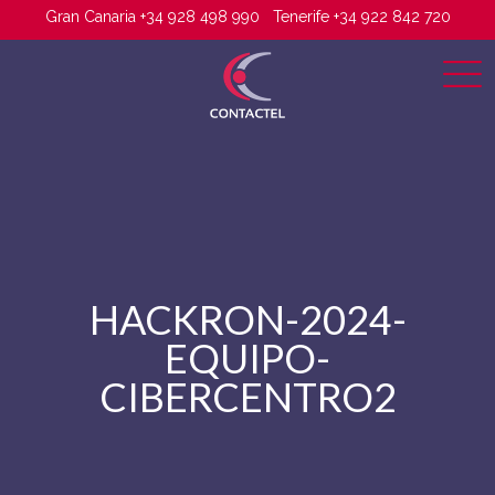
Gran Canaria +34 928 498 990
Tenerife +34 922 842 720
HACKRON-2024-
EQUIPO-
CIBERCENTRO2