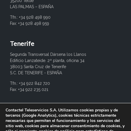
35200 Telde
LAS PALMAS – ESPAÑA
Tfn.: +34 928 498 990
Fax: +34 928 498 959
Tenerife
Segunda Transversal Dársena los Llanos
Edificio Lanzateide. 2ª planta, oficina 34
38003 Santa Cruz de Tenerife
S.C. DE TENERIFE - ESPAÑA
Tfn.: +34 922 842 720
Fax: +34 922 235 021
info@contactel.es
Contactel Teleservicios S.A. Utilizamos cookies propias y de
terceros (Google Analytics), cookies técnicas estrictamente
necesarias que permiten el funcionamiento y los servicios del
sitio web, cookies para almacenar consentimiento de cookies, y