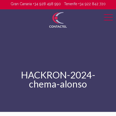
Gran Canaria +34 928 498 990
Tenerife +34 922 842 720
HACKRON-2024-
chema-alonso