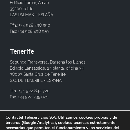
Edificio Tamar, Arnao
35200 Telde
LAS PALMAS – ESPAÑA
Tfn.: +34 928 498 990
Fax: +34 928 498 959
Tenerife
Segunda Transversal Dársena los Llanos
Edificio Lanzateide. 2ª planta, oficina 34
38003 Santa Cruz de Tenerife
S.C. DE TENERIFE - ESPAÑA
Tfn.: +34 922 842 720
Fax: +34 922 235 021
info@contactel.es
Contactel Teleservicios S.A. Utilizamos cookies propias y de
terceros (Google Analytics), cookies técnicas estrictamente
necesarias que permiten el funcionamiento y los servicios del