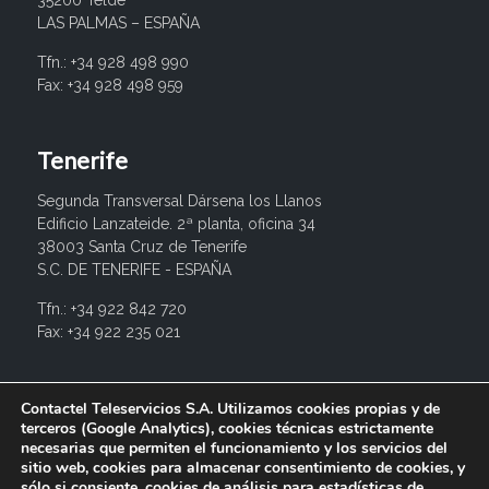
35200 Telde
LAS PALMAS – ESPAÑA
Tfn.: +34 928 498 990
Fax: +34 928 498 959
Tenerife
Segunda Transversal Dársena los Llanos
Edificio Lanzateide. 2ª planta, oficina 34
38003 Santa Cruz de Tenerife
S.C. DE TENERIFE - ESPAÑA
Tfn.: +34 922 842 720
Fax: +34 922 235 021
info@contactel.es
Contactel Teleservicios S.A. Utilizamos cookies propias y de
terceros (Google Analytics), cookies técnicas estrictamente
necesarias que permiten el funcionamiento y los servicios del
sitio web, cookies para almacenar consentimiento de cookies, y
sólo si consiente, cookies de análisis para estadísticas de