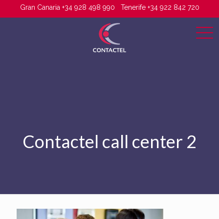
Gran Canaria +34 928 498 990
Tenerife +34 922 842 720
Contactel call center 2