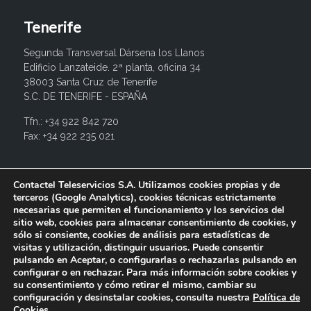
Tenerife
Segunda Transversal Dársena los Llanos
Edificio Lanzateide. 2ª planta, oficina 34
38003 Santa Cruz de Tenerife
S.C. DE TENERIFE - ESPAÑA
Tfn.: +34 922 842 720
Fax: +34 922 235 021
info@contactel.es
Contactel Teleservicios S.A. Utilizamos cookies propias y de
terceros (Google Analytics), cookies técnicas estrictamente
necesarias que permiten el funcionamiento y los servicios del
sitio web, cookies para almacenar consentimiento de cookies, y
sólo si consiente, cookies de análisis para estadísticas de
visitas y utilización, distinguir usuarios. Puede consentir
pulsando en Aceptar, o configurarlas o rechazarlas pulsando en
configurar o en rechazar. Para más información sobre cookies y
su consentimiento y cómo retirar el mismo, cambiar su
configuración y desinstalar cookies, consulta nuestra
Política de
© 2017 Contactel Teleservicios SA. Todos los derechos
Cookies