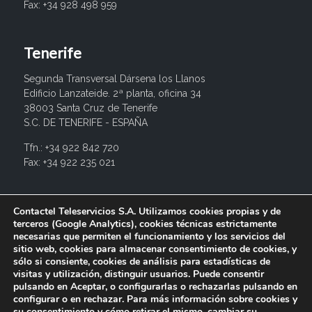
Fax: +34 928 498 959
Tenerife
Segunda Transversal Dársena los Llanos
Edificio Lanzateide. 2ª planta, oficina 34
38003 Santa Cruz de Tenerife
S.C. DE TENERIFE - ESPAÑA
Tfn.: +34 922 842 720
Fax: +34 922 235 021
info@contactel.es
Contactel Teleservicios S.A. Utilizamos cookies propias y de
terceros (Google Analytics), cookies técnicas estrictamente
necesarias que permiten el funcionamiento y los servicios del
sitio web, cookies para almacenar consentimiento de cookies, y
sólo si consiente, cookies de análisis para estadísticas de
visitas y utilización, distinguir usuarios. Puede consentir
pulsando en Aceptar, o configurarlas o rechazarlas pulsando en
configurar o en rechazar. Para más información sobre cookies y
su consentimiento y cómo retirar el mismo, cambiar su