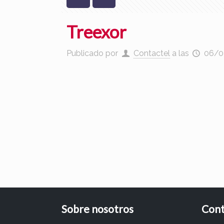
Treexor
Publicado por
Contactel
a las
06/0
Sobre nosotros
Cont