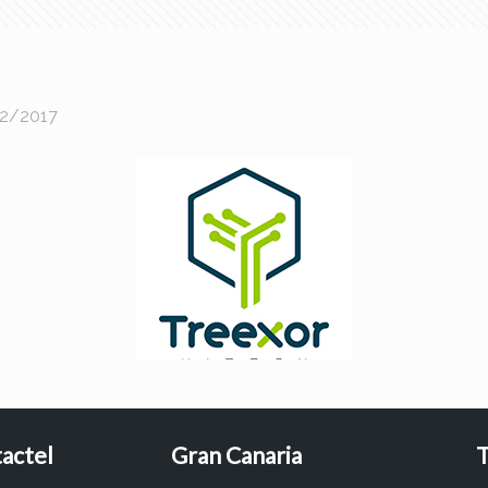
2/2017
actel
Gran Canaria
T