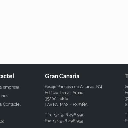
actel
Gran Canaria
T
Pasaje Princesa de Asturias, N°4
S
ra empresa
Edificio Tamar, Arnao
E
iones
35200 Telde
3
a Contactel
LAS PALMAS – ESPAÑA
S
Tfn.: +34 928 498 990
T
Fax: +34 928 498 959
F
cto