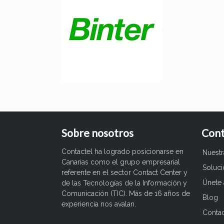
Sobre nosotros
Cont
Contactel ha logrado posicionarse en
Nuest
Canarias como el grupo empresarial
Soluc
referente en el sector Contact Center y
Únete 
de las Tecnologías de la Información y
Comunicación (TIC). Más de 16 años de
Blog
experiencia nos avalan.
Conta