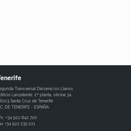
enerife
egunda Transversal Dársena los Llanos
dificio Lanzateide. 2ª planta, oficina 34
8003 Santa Cruz de Tenerife
.C. DE TENERIFE - ESPAÑA
fn.: +34 922 842 720
ax: +34 922 235 021