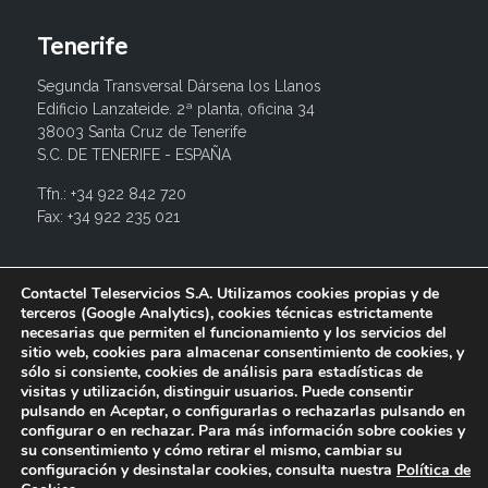
Tenerife
Segunda Transversal Dársena los Llanos
Edificio Lanzateide. 2ª planta, oficina 34
38003 Santa Cruz de Tenerife
S.C. DE TENERIFE - ESPAÑA
Tfn.: +34 922 842 720
Fax: +34 922 235 021
info@contactel.es
Contactel Teleservicios S.A. Utilizamos cookies propias y de
terceros (Google Analytics), cookies técnicas estrictamente
necesarias que permiten el funcionamiento y los servicios del
sitio web, cookies para almacenar consentimiento de cookies, y
sólo si consiente, cookies de análisis para estadísticas de
visitas y utilización, distinguir usuarios. Puede consentir
pulsando en Aceptar, o configurarlas o rechazarlas pulsando en
configurar o en rechazar. Para más información sobre cookies y
su consentimiento y cómo retirar el mismo, cambiar su
configuración y desinstalar cookies, consulta nuestra
Política de
© 2017 Contactel Teleservicios SA. Todos los derechos