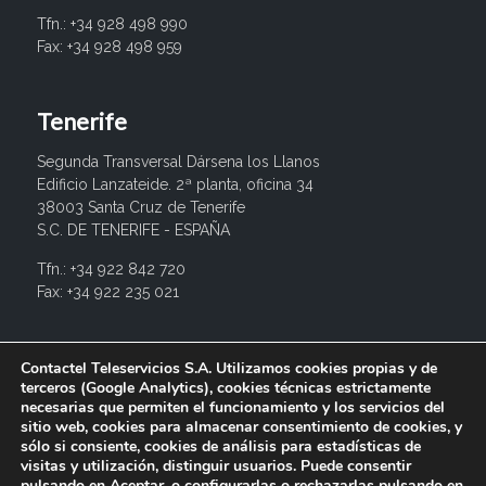
Tfn.: +34 928 498 990
Fax: +34 928 498 959
Tenerife
Segunda Transversal Dársena los Llanos
Edificio Lanzateide. 2ª planta, oficina 34
38003 Santa Cruz de Tenerife
S.C. DE TENERIFE - ESPAÑA
Tfn.: +34 922 842 720
Fax: +34 922 235 021
info@contactel.es
Contactel Teleservicios S.A. Utilizamos cookies propias y de
terceros (Google Analytics), cookies técnicas estrictamente
necesarias que permiten el funcionamiento y los servicios del
sitio web, cookies para almacenar consentimiento de cookies, y
sólo si consiente, cookies de análisis para estadísticas de
visitas y utilización, distinguir usuarios. Puede consentir
pulsando en Aceptar, o configurarlas o rechazarlas pulsando en