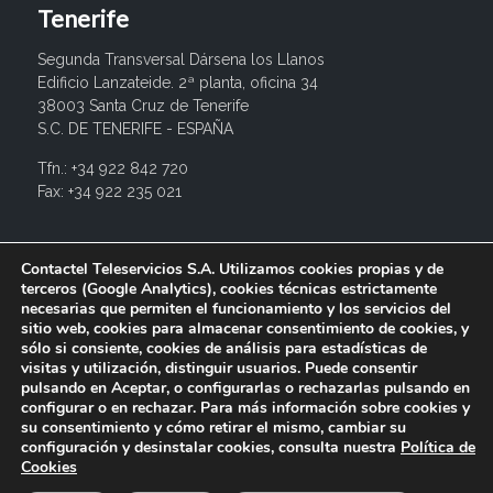
Tenerife
Segunda Transversal Dársena los Llanos
Edificio Lanzateide. 2ª planta, oficina 34
38003 Santa Cruz de Tenerife
S.C. DE TENERIFE - ESPAÑA
Tfn.: +34 922 842 720
Fax: +34 922 235 021
info@contactel.es
Contactel Teleservicios S.A. Utilizamos cookies propias y de
terceros (Google Analytics), cookies técnicas estrictamente
necesarias que permiten el funcionamiento y los servicios del
sitio web, cookies para almacenar consentimiento de cookies, y
sólo si consiente, cookies de análisis para estadísticas de
visitas y utilización, distinguir usuarios. Puede consentir
pulsando en Aceptar, o configurarlas o rechazarlas pulsando en
configurar o en rechazar. Para más información sobre cookies y
su consentimiento y cómo retirar el mismo, cambiar su
configuración y desinstalar cookies, consulta nuestra
Política de
© 2017 Contactel Teleservicios SA. Todos los derechos
Cookies
reservados.
Aviso legal
Política de privacidad
Política de