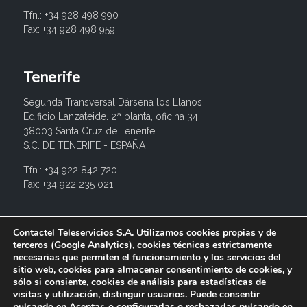
Tfn.: +34 928 498 990
Fax: +34 928 498 959
Tenerife
Segunda Transversal Dársena los Llanos
Edificio Lanzateide. 2ª planta, oficina 34
38003 Santa Cruz de Tenerife
S.C. DE TENERIFE - ESPAÑA
Tfn.: +34 922 842 720
Fax: +34 922 235 021
info@contactel.es
Contactel Teleservicios S.A. Utilizamos cookies propias y de
terceros (Google Analytics), cookies técnicas estrictamente
necesarias que permiten el funcionamiento y los servicios del
sitio web, cookies para almacenar consentimiento de cookies, y
sólo si consiente, cookies de análisis para estadísticas de
visitas y utilización, distinguir usuarios. Puede consentir
pulsando en Aceptar, o configurarlas o rechazarlas pulsando en